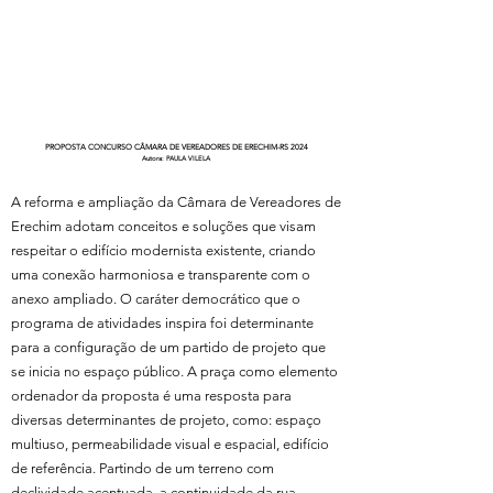
PROPOSTA CONCURSO CÂMARA DE VEREADORES DE ERECHIM-RS 2024
Autora: PAULA VILELA
A reforma e ampliação da Câmara de Vereadores de
Erechim adotam conceitos e soluções que visam
respeitar o edifício modernista existente, criando
uma conexão harmoniosa e transparente com o
anexo ampliado. O caráter democrático que o
programa de atividades inspira foi determinante
para a configuração de um partido de projeto que
se inicia no espaço público. A praça como elemento
ordenador da proposta é uma resposta para
diversas determinantes de projeto, como: espaço
multiuso, permeabilidade visual e espacial, edifício
de referência. Partindo de um terreno com
declividade acentuada, a continuidade da rua