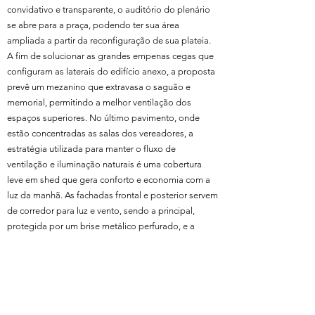
convidativo e transparente, o auditório do plenário
se abre para a praça, podendo ter sua área
ampliada a partir da reconfiguração de sua plateia.
A fim de solucionar as grandes empenas cegas que
configuram as laterais do edifício anexo, a proposta
prevê um mezanino que extravasa o saguão e
memorial, permitindo a melhor ventilação dos
espaços superiores. No último pavimento, onde
estão concentradas as salas dos vereadores, a
estratégia utilizada para manter o fluxo de
ventilação e iluminação naturais é uma cobertura
leve em shed que gera conforto e economia com a
luz da manhã. As fachadas frontal e posterior servem
de corredor para luz e vento, sendo a principal,
protegida por um brise metálico perfurado, e a
posterior, por ter orientação sudeste, projetada com
panos de vidro contínuos. A tônica na utilização de
aberturas, rasgos e vidro responde às demandas do
espírito público do edifício, de questões de
ventilação e iluminação naturais, economia e